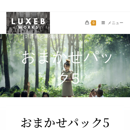
メニュー
0
[1.計画と準備段階]
おまかせパッ
ク5
おまかせパック5