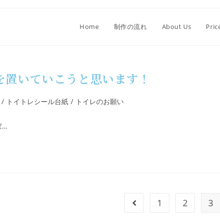
Home
制作の流れ
About Us
Pric
 を置いていこうと思います！
/
トイトレシール台紙
/
トイレのお願い
家…
1
2
3