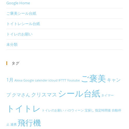
Google Home
ご褒美シール台紙
トイトレシール台紙
トイレのお願い
未分類
タグ
ご褒美
1月
キャン
Alexa
Google calender
icloud
IFTTT
Youtube
シール台紙
クリスマス
プ
クマさん
タイマー
トイトレ
トイレのお願い
ハロウィーン
宝探し
指定時間後
自動停
飛行機
止
連携