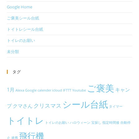
Google Home
ご褒美シール台紙
トイトレシール台紙
トイレのお願い
未分類
タグ
ご褒美
1月
キャン
Alexa
Google calender
icloud
IFTTT
Youtube
シール台紙
クリスマス
プ
クマさん
タイマー
トイトレ
トイレのお願い
ハロウィーン
宝探し
指定時間後
自動停
飛行機
止
連携