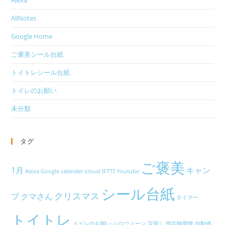
Alexa
AllNotes
Google Home
ご褒美シール台紙
トイトレシール台紙
トイレのお願い
未分類
タグ
ご褒美
1月
キャン
Alexa
Google calender
icloud
IFTTT
Youtube
シール台紙
クリスマス
プ
クマさん
タイマー
トイトレ
トイレのお願い
ハロウィーン
宝探し
指定時間後
自動停