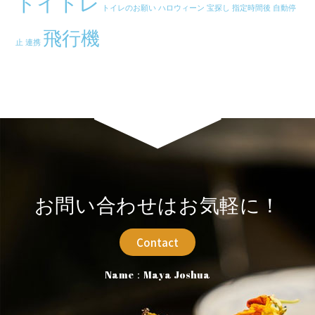
トイトレ
トイレのお願い
ハロウィーン
宝探し
指定時間後
自動停
飛行機
止
連携
お問い合わせはお気軽に！
Contact
Name：Maya Joshua