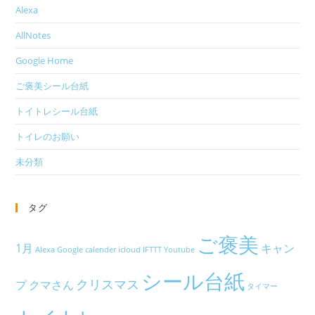
Alexa
AllNotes
Google Home
ご褒美シール台紙
トイトレシール台紙
トイレのお願い
未分類
タグ
ご褒美
1月
キャン
Alexa
Google calender
icloud
IFTTT
Youtube
シール台紙
クリスマス
プ
クマさん
タイマー