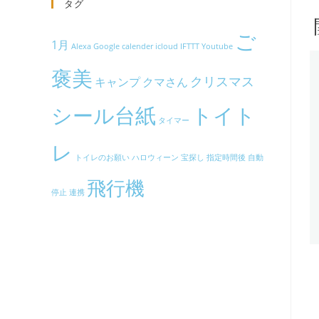
タグ
ご
1月
Alexa
Google calender
icloud
IFTTT
Youtube
褒美
クリスマス
キャンプ
クマさん
シール台紙
トイト
タイマー
レ
トイレのお願い
ハロウィーン
宝探し
指定時間後
自動
飛行機
停止
連携