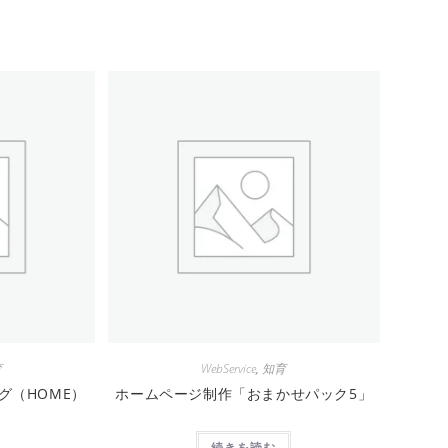
育
WebService
,
知育
ング（HOME）
ホームページ制作「おまかせパック5」
続きを読む